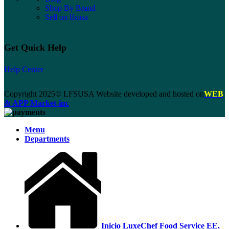
Shop By Brand
Sell on lfsusa
Get Quick Help
Help Center
Copyright 2025© LFSUSA Website developed and hosted on
WEB
& APP Market-inc
Menu
Departments
Inicio LuxeChef Food Service EE.