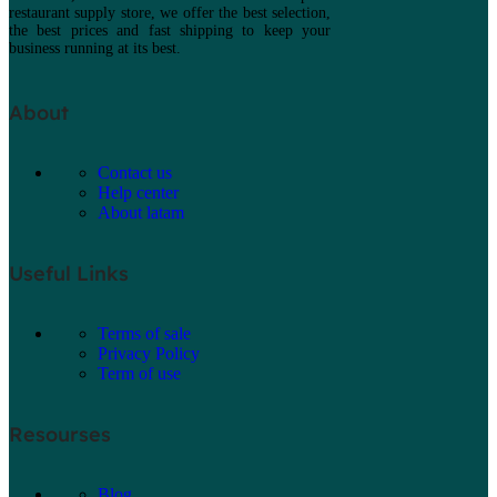
restaurant supply store, we offer the best selection,
the best prices and fast shipping to keep your
business running at its best.
About
Contact us
Help center
About latam
Useful Links
Terms of sale
Privacy Policy
Term of use
Resourses
Blog