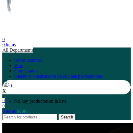
0
0
items
All Departments
Sobre nosotros
Blog
Contactanos
Diseño y construcción de cocinas profesionales
0
X
0
No hay productos en la lista
0
0
items
$
0.00
Search