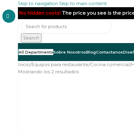
Skip to navigation
Skip to main content
No hidden costs!
The price you see is the pric
Search
All Departments
Sobre Nosotros
Blog
Contactanos
Dise
Inicio
/
Equipos para restaurante
/
Cocina comercial
/
H
Mostrando los 2 resultados