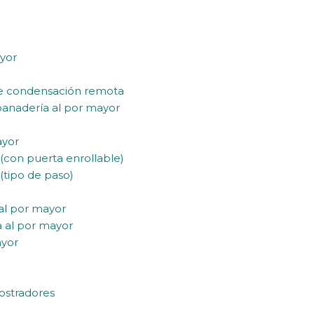
ayor
de condensación remota
 panadería al por mayor
ayor
 (con puerta enrollable)
(tipo de paso)
 al por mayor
a al por mayor
ayor
ostradores