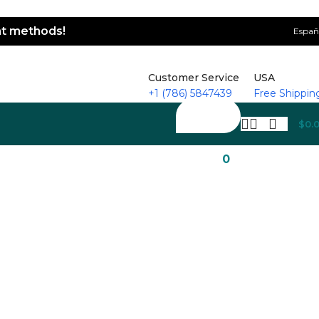
nt methods!
Españ
Customer Service
USA
+1 (786) 5847439
Free Shippin
$
0.
0