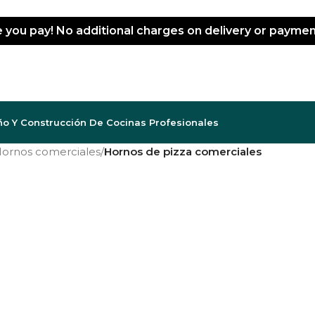
e you pay! No additional charges on delivery or payme
ño Y Construcción De Cocinas Profesionales
ornos comerciales
/
Hornos de pizza comerciales