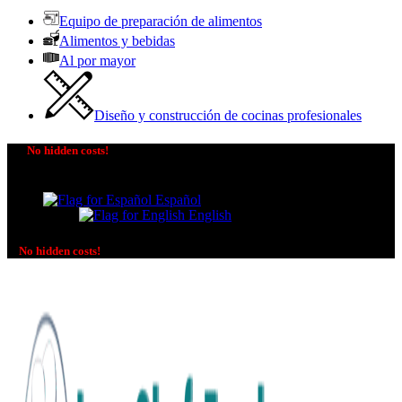
Equipo de preparación de alimentos
Alimentos y bebidas
Al por mayor
Diseño y construcción de cocinas profesionales
No hidden costs!
The price you see is the price you pay! No additional
charges on delivery or payment methods!
Español
English
No hidden costs!
No additional charges on delivery or payment methods!