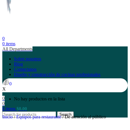
0
0
items
All Departments
Sobre nosotros
Blog
Contactanos
Diseño y construcción de cocinas profesionales
0
X
0
No hay productos en la lista
0
0
items
$
0.00
Search
Inicio
/
Equipos para restaurante
/
De atención al público