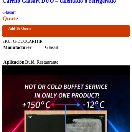
Carrito Glasart DUO – calentado o refrigerado
Glasart
Quote
Add To Quote
SKU:
G-DUOCARTHR
Manufacturer
Glasart
Aplicación
Bufé
,
Restaurante