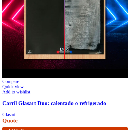
Compare
Quick view
Add to wishlist
Carril Glasart Duo: calentado o refrigerado
Glasart
Quote