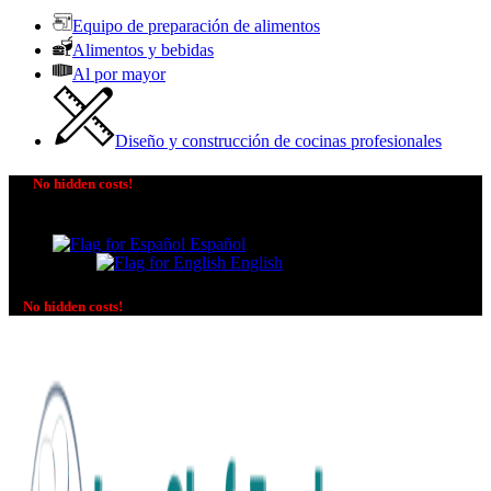
Equipo de preparación de alimentos
Alimentos y bebidas
Al por mayor
Diseño y construcción de cocinas profesionales
No hidden costs!
The price you see is the price you pay! No additional
charges on delivery or payment methods!
Español
English
No hidden costs!
No additional charges on delivery or payment methods!