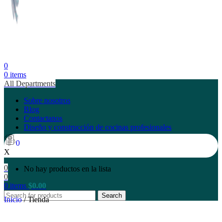
0
0
items
All Departments
Sobre nosotros
Blog
Contactanos
Diseño y construcción de cocinas profesionales
0
X
0
No hay productos en la lista
0
0
items
$
0.00
Search
Inicio
/
Tienda