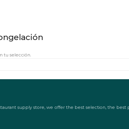
congelación
 tu selección.
urant supply store, we offer the best selection, the best p