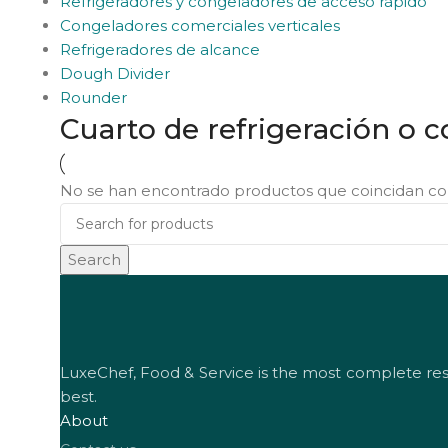
Refrigeradores y congeladores de acceso rápido
Congeladores comerciales verticales
Refrigeradores de alcance
Dough Divider
Rounder
Cuarto de refrigeración o 
No se han encontrado productos que coincidan con
Search
LuxeChef, Food & Service is the most complete resta
best.
About