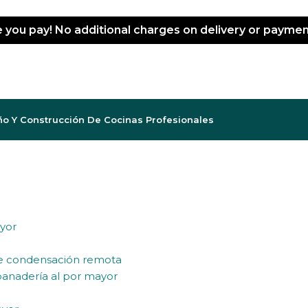
e you pay! No additional charges on delivery or payme
ño Y Construcción De Cocinas Profesionales
ayor
de condensación remota
 panadería al por mayor