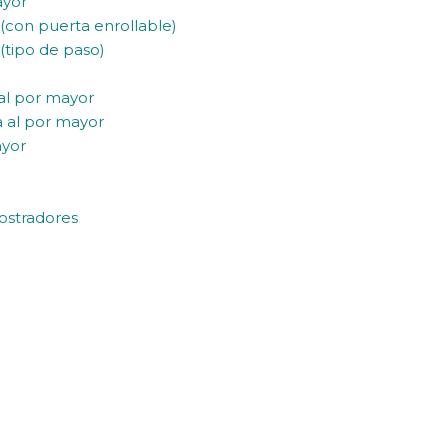
ayor
 (con puerta enrollable)
(tipo de paso)
 al por mayor
a al por mayor
ayor
ostradores