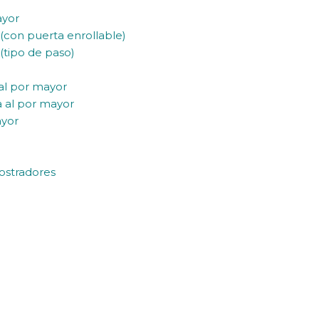
ayor
 (con puerta enrollable)
(tipo de paso)
 al por mayor
a al por mayor
ayor
ostradores