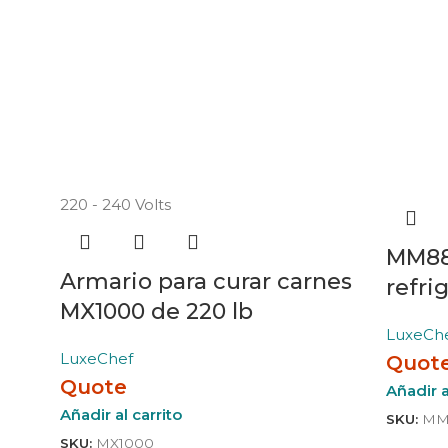
220 - 240 Volts
MM88V
Armario para curar carnes
refri
MX1000 de 220 lb
LuxeCh
LuxeChef
Quot
Quote
Añadir a
Añadir al carrito
SKU:
MM
SKU:
MX1000