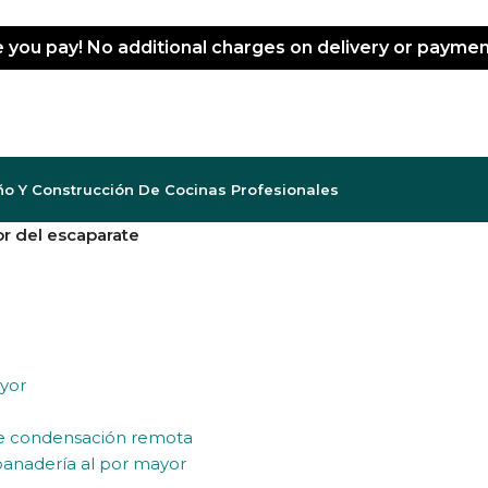
e you pay! No additional charges on delivery or payme
ño Y Construcción De Cocinas Profesionales
or del escaparate
ayor
de condensación remota
 panadería al por mayor