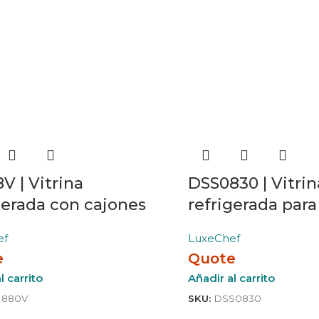
 | Vitrina
DSS0830 | Vitrin
gerada con cajones
refrigerada para
ef
LuxeChef
e
Quote
l carrito
Añadir al carrito
880V
SKU:
DSS0830