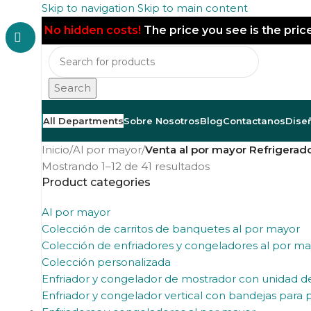
Skip to navigation
Skip to main content
No hidden costs!
The price you see is the pric
Search
All Departments
Sobre Nosotros
Blog
Contactanos
Dise
Inicio
/
Al por mayor
/
Venta al por mayor Refrigerad
Mostrando 1–12 de 41 resultados
Product categories
Al por mayor
Colección de carritos de banquetes al por mayor
Colección de enfriadores y congeladores al por m
Colección personalizada
Enfriador y congelador de mostrador con unidad 
Enfriador y congelador vertical con bandejas para