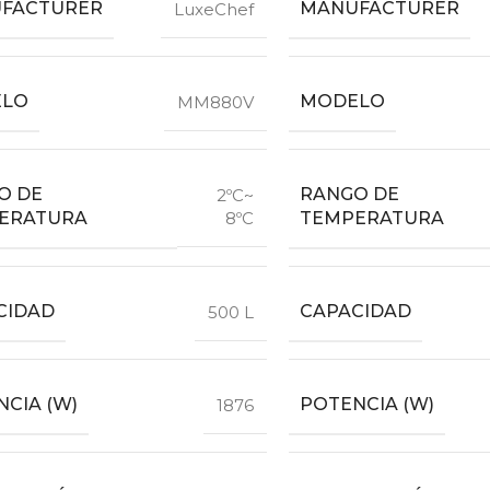
FACTURER
MANUFACTURER
LuxeChef
LO
MODELO
MM880V
O DE
RANGO DE
2ºC~
ERATURA
TEMPERATURA
8ºC
CIDAD
CAPACIDAD
500 L
CIA (W)
POTENCIA (W)
1876