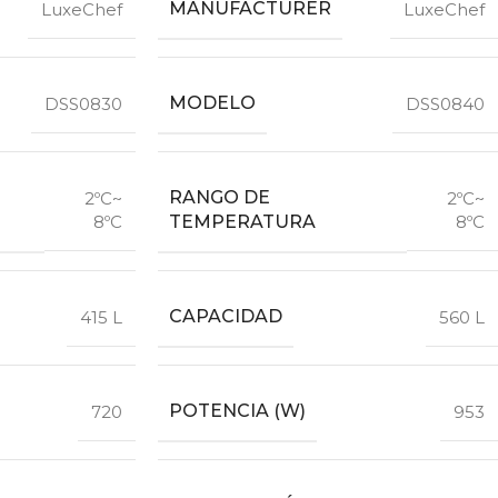
MANUFACTURER
LuxeChef
LuxeChef
MODELO
DSS0830
DSS0840
RANGO DE
2ºC~
2ºC~
TEMPERATURA
8ºC
8ºC
CAPACIDAD
415 L
560 L
POTENCIA (W)
720
953