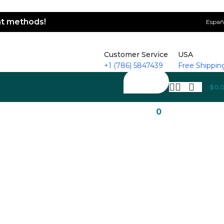
nt methods!
Españ
Customer Service
USA
+1 (786) 5847439
Free Shippin
$
0.
0